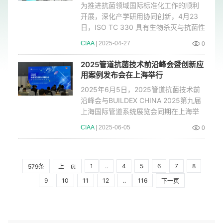
为推进抗菌领域国际标准化工作的顺利
开展，深化产学研用协同创新，4月23
日，ISO TC 330 具有生物杀灭与抗菌性
能的表面技术委员会国内技术
CIAA
| 2025-04-27
0
2025管道抗菌技术前沿峰会暨创新应
用案例发布会在上海举行
2025年6月5日，2025管道抗菌技术前
沿峰会与BUILDEX CHINA 2025第九届
上海国际管道系统展览会同期在上海举
行。本次会议由中关村汇智抗菌新
CIAA
| 2025-06-05
0
1
..
4
5
6
7
8
579条
上一页
9
10
11
12
..
116
下一页