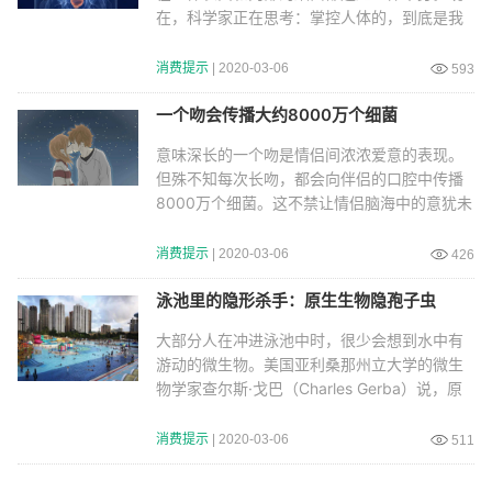
在，科学家正在思考：掌控人体的，到底是我
们还是那些
消费提示
| 2020-03-06
593
一个吻会传播大约8000万个细菌
意味深长的一个吻是情侣间浓浓爱意的表现。
但殊不知每次长吻，都会向伴侣的口腔中传播
8000万个细菌。这不禁让情侣脑海中的意犹未
尽，变成了
消费提示
| 2020-03-06
426
泳池里的隐形杀手：原生生物隐孢子虫
大部分人在冲进泳池中时，很少会想到水中有
游动的微生物。美国亚利桑那州立大学的微生
物学家查尔斯·戈巴（Charles Gerba）说，原
生生物隐
消费提示
| 2020-03-06
511