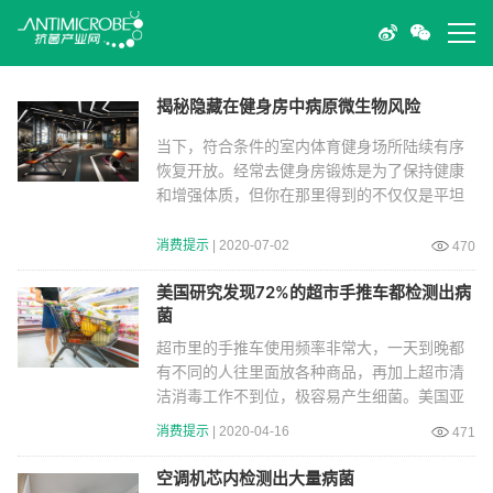
揭秘隐藏在健身房中病原微生物风险
当下，符合条件的室内体育健身场所陆续有序
恢复开放。经常去健身房锻炼是为了保持健康
和增强体质，但你在那里得到的不仅仅是平坦
坚实的腹肌
消费提示
| 2020-07-02
470
美国研究发现72%的超市手推车都检测出病
菌
超市里的手推车使用频率非常大，一天到晚都
有不同的人往里面放各种商品，再加上超市清
洁消毒工作不到位，极容易产生细菌。美国亚
利桑那大学
消费提示
| 2020-04-16
471
空调机芯内检测出大量病菌