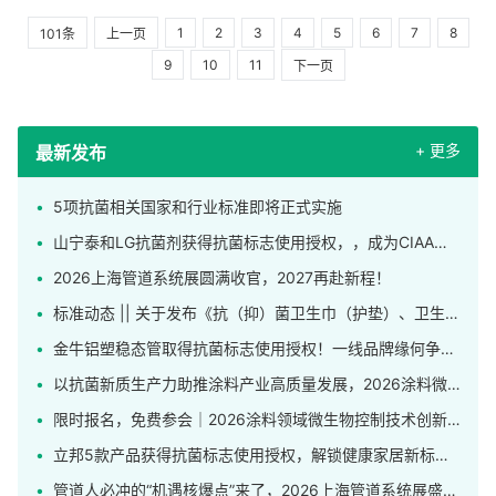
1
2
3
4
5
6
7
8
101条
上一页
9
10
11
下一页
+ 更多
最新发布
5项抗菌相关国家和行业标准即将正式实施
山宁泰和LG抗菌剂获得抗菌标志使用授权，，成为CIAA合格抗菌材料供应商
2026上海管道系统展圆满收官，2027再赴新程！
标准动态 || 关于发布《抗（抑）菌卫生巾（护垫）、卫生裤》团体标准的公告
金牛铝塑稳态管取得抗菌标志使用授权！一线品牌缘何争相申领这枚标识？
以抗菌新质生产力助推涂料产业高质量发展，2026涂料微生物控制技术创新应用研讨会在上海举行
限时报名，免费参会｜2026涂料领域微生物控制技术创新应用研讨会发布完整日程！
立邦5款产品获得抗菌标志使用授权，解锁健康家居新标杆！
管道人必冲的“机遇核爆点”来了，2026上海管道系统展盛大开幕！