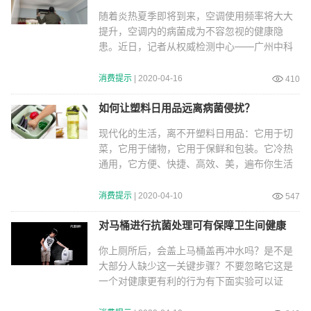
随着炎热夏季即将到来，空调使用频率将大大
提升，空调内的病菌成为不容忽视的健康隐
患。近日，记者从权威检测中心——广州中科
检测、上海复
消费提示
| 2020-04-16
410
如何让塑料日用品远离病菌侵扰？
现代化的生活，离不开塑料日用品：它用于切
菜，它用于储物，它用于保鲜和包装。它冷热
通用，它方便、快捷、高效、美，遍布你生活
每一个角落
消费提示
| 2020-04-10
547
对马桶进行抗菌处理可有保障卫生间健康
你上厕所后，会盖上马桶盖再冲水吗？是不是
大部分人缺少这一关键步骤？不要忽略它这是
一个对健康更有利的行为有下面实验可以证
明：01 冲厕