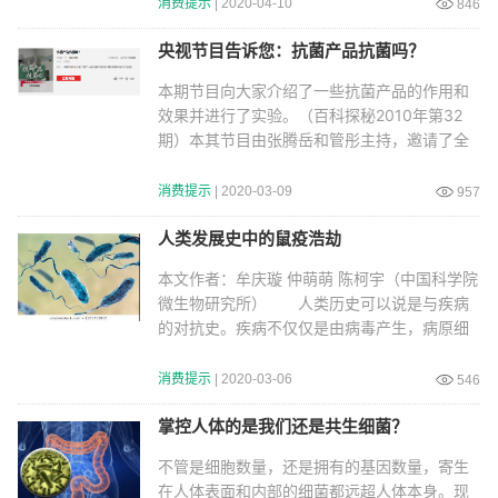
消费提示
| 2020-04-10
846
央视节目告诉您：抗菌产品抗菌吗？
本期节目向大家介绍了一些抗菌产品的作用和
效果并进行了实验。（百科探秘2010年第32
期）本其节目由张腾岳和管彤主持，邀请了全
国卫生产业企
消费提示
| 2020-03-09
957
人类发展史中的鼠疫浩劫
本文作者：牟庆璇 仲萌萌 陈柯宇（中国科学院
微生物研究所） 人类历史可以说是与疾病
的对抗史。疾病不仅仅是由病毒产生，病原细
菌也是
消费提示
| 2020-03-06
546
掌控人体的是我们还是共生细菌？
不管是细胞数量，还是拥有的基因数量，寄生
在人体表面和内部的细菌都远超人体本身。现