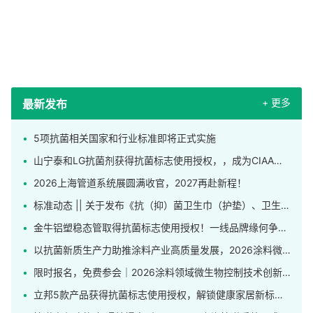
+ 更多
最新发布
5项抗菌相关国家和行业标准即将正式实施
山宁泰和LG抗菌剂获得抗菌标志使用授权，，成为CIAA合格抗菌材料供应商
2026上海管道系统展圆满收官，2027再赴新程！
标准动态 || 关于发布《抗（抑）菌卫生巾（护垫）、卫生裤》团体标准的公告
金牛铝塑稳态管取得抗菌标志使用授权！一线品牌缘何争相申领这枚标识？
以抗菌新质生产力助推涂料产业高质量发展，2026涂料微生物控制技术创新应用研讨会在上海举行
限时报名，免费参会｜2026涂料领域微生物控制技术创新应用研讨会发布完整日程！
立邦5款产品获得抗菌标志使用授权，解锁健康家居新标杆！