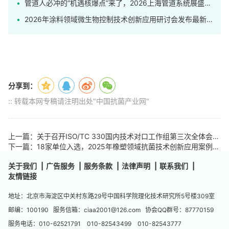
管道人必冲的“机遇核爆点”来了，2026上海管道系统展盛大开幕！
2026年涂料领域微生物控制技术创新应用研讨会发布最新日程
分享到：
:: 转载本网专稿请注明出处"中国抗菌产业网"
上一篇：关于召开ISO/TC 330国内技术对口工作组第三次全体会议的通知
下一篇：18家单位入选，2025年橡塑领域抗菌技术创新应用案例发布会在深圳举行
关于我们
|
广告服务
|
服务条款
|
法律声明
|
联系我们
|
友情链接
地址：北京市海淀区中关村东路29号中国科学院理化技术研究所5号楼309室
邮编：100190 服务信箱：ciaa2001@126.com 协会QQ群号：87770159
服务电话：010-62521791 010-82543499 010-82543777