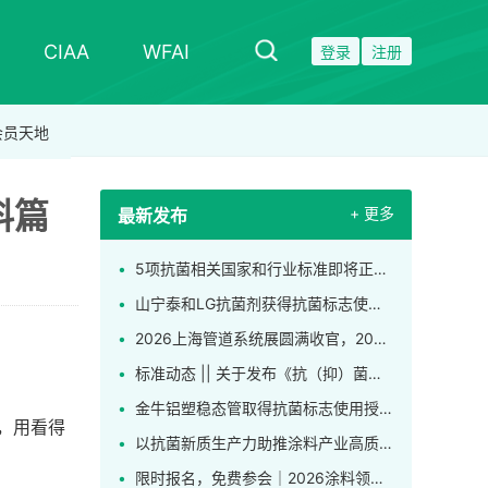
CIAA
WFAI
登录
注册
会员天地
料篇
+ 更多
最新发布
5项抗菌相关国家和行业标准即将正式实施
山宁泰和LG抗菌剂获得抗菌标志使用授权，，成为CIAA合格抗菌材料供应商
2026上海管道系统展圆满收官，2027再赴新程！
标准动态 || 关于发布《抗（抑）菌卫生巾（护垫）、卫生裤》团体标准的公告
金牛铝塑稳态管取得抗菌标志使用授权！一线品牌缘何争相申领这枚标识？
，用看得
以抗菌新质生产力助推涂料产业高质量发展，2026涂料微生物控制技术创新应用研讨会在上海举行
限时报名，免费参会｜2026涂料领域微生物控制技术创新应用研讨会发布完整日程！