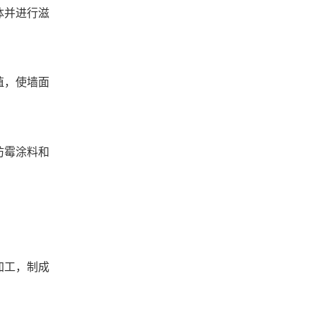
体并进行滋
殖，使墙面
防霉涂料和
加工，制成