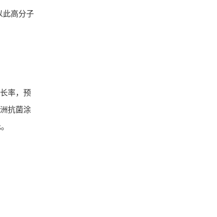
以此高分子
增长率，预
欧洲抗菌涂
元。