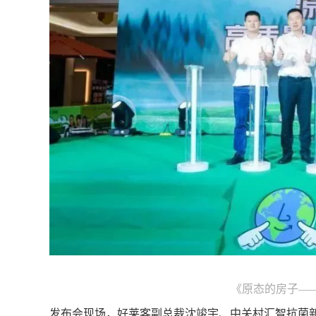
《原态的房子—
发布会现场，好莱客副总裁沈竣宇、中关村汇智抗菌新