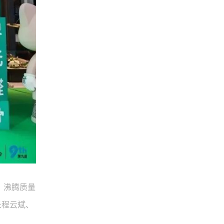
、沸腾质量
长程云斌、