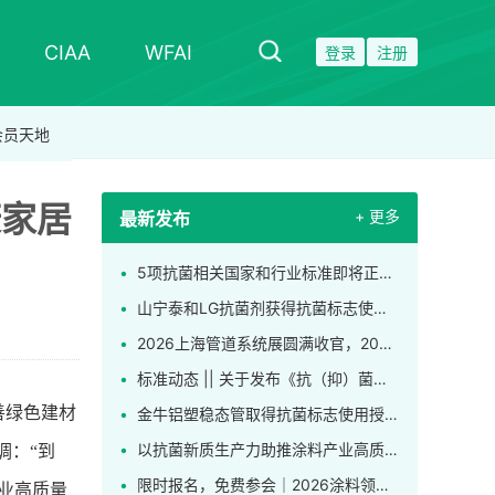
CIAA
WFAI
登录
注册
会员天地
康家居
+ 更多
最新发布
5项抗菌相关国家和行业标准即将正式实施
山宁泰和LG抗菌剂获得抗菌标志使用授权，，成为CIAA合格抗菌材料供应商
2026上海管道系统展圆满收官，2027再赴新程！
标准动态 || 关于发布《抗（抑）菌卫生巾（护垫）、卫生裤》团体标准的公告
善绿色建材
金牛铝塑稳态管取得抗菌标志使用授权！一线品牌缘何争相申领这枚标识？
以抗菌新质生产力助推涂料产业高质量发展，2026涂料微生物控制技术创新应用研讨会在上海举行
调：“到
限时报名，免费参会｜2026涂料领域微生物控制技术创新应用研讨会发布完整日程！
业高质量