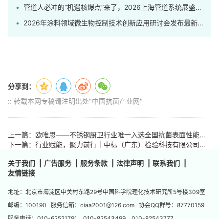
管道人必冲的“机遇核爆点”来了，2026上海管道系统展盛大开幕！
2026年涂料领域微生物控制技术创新应用研讨会发布最新日程
分享到：
:: 转载本网专稿请注明出处"中国抗菌产业网"
上一篇：欧唯思——不锈钢厨卫行业唯一入选全国抗菌表面性能标 准化技术委员会委员企业
下一篇：行业赋能，聚力前行｜中标（广东）检验科技有限公司成为CIAA会员单位
关于我们
|
广告服务
|
服务条款
|
法律声明
|
联系我们
|
友情链接
地址：北京市海淀区中关村东路29号中国科学院理化技术研究所5号楼309室
邮编：100190 服务信箱：ciaa2001@126.com 协会QQ群号：87770159
服务电话：010-62521791 010-82543499 010-82543777