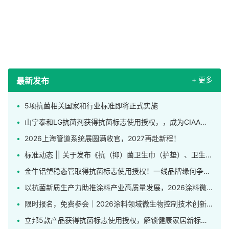
+ 更多
最新发布
5项抗菌相关国家和行业标准即将正式实施
山宁泰和LG抗菌剂获得抗菌标志使用授权，，成为CIAA合格抗菌材料供应商
2026上海管道系统展圆满收官，2027再赴新程！
标准动态 || 关于发布《抗（抑）菌卫生巾（护垫）、卫生裤》团体标准的公告
金牛铝塑稳态管取得抗菌标志使用授权！一线品牌缘何争相申领这枚标识？
以抗菌新质生产力助推涂料产业高质量发展，2026涂料微生物控制技术创新应用研讨会在上海举行
限时报名，免费参会｜2026涂料领域微生物控制技术创新应用研讨会发布完整日程！
立邦5款产品获得抗菌标志使用授权，解锁健康家居新标杆！