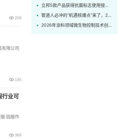
立邦5款产品获得抗菌标志使用授权，解锁健康家居新标杆！
管道人必冲的“机遇核爆点”来了，2026上海管道系统展盛大开幕！
208
2026年涂料领域微生物控制技术创新应用研讨会发布最新日程
技有限公司
145
服行业可
服·园服作
369