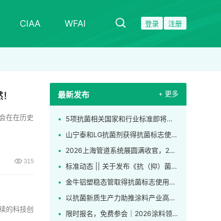
CIAA
WFAI
登录
注册
+ 更多
最新发布
然！
布会在在历史
5项抗菌相关国家和行业标准即将正式实施
山宁泰和LG抗菌剂获得抗菌标志使用授权，，成为CIAA合格抗菌材料供应商
2026上海管道系统展圆满收官，2027再赴新程！
315
标准动态 || 关于发布《抗（抑）菌卫生巾（护垫）、卫生裤》团体标准的公告
金牛铝塑稳态管取得抗菌标志使用授权！一线品牌缘何争相申领这枚标识？
以抗菌新质生产力助推涂料产业高质量发展，2026涂料微生物控制技术创新应用研讨会在上海举行
持续的科技创
限时报名，免费参会｜2026涂料领域微生物控制技术创新应用研讨会发布完整日程！