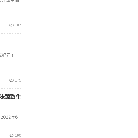
187
纪元 (
175
品味臻致生
022年6
190