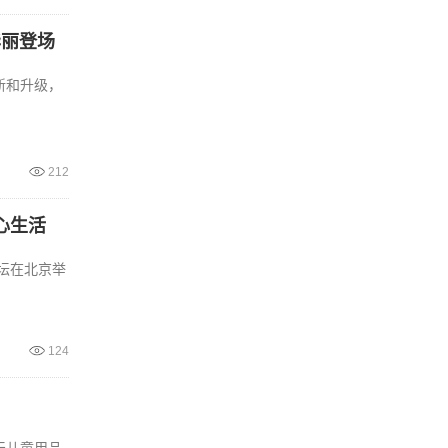
华丽登场
创新和升级，
212
心生活
论坛在北京举
124
天儿童用品