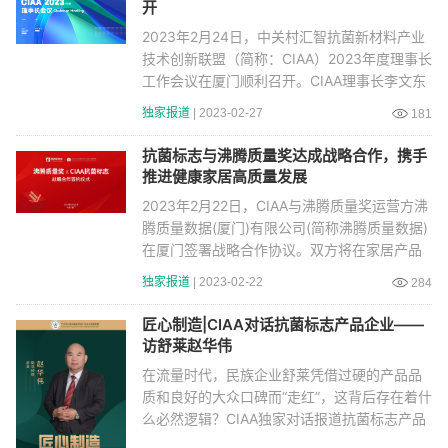
开
2023年2月24日，中关村汇智抗菌新材料产业
技术创新联盟（简称：CIAA）2023年度理事长
工作会议在厦门顺利召开。CIAA理事长李文东
先生、常务
独家报道
| 2023-02-27
181
抗菌标志与沸腾质量奖达成战略合作，携手
推进健康家居高质量发展
2023年2月22日，CIAA与沸腾质量奖运营方沸
腾质量数据(厦门)有限公司(简称沸腾质量数据)
在厦门签署战略合作协议。双方将在家居产品
抗菌测评
独家报道
| 2023-02-22
284
匠心制造|CIAA对话抗菌标志产品企业——
访舒莱赵华伟
在流量时代，民族企业舒莱凭借过硬的产品品
质和良好的大众口碑而“走红”，这背后存在着什
么必然逻辑？CIAA独家对话报道抗菌标志产品
企业——河南舒莱卫生用品有限公司。