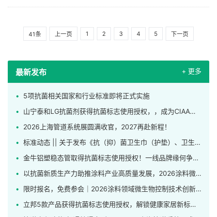
请期待！
1
2
3
4
5
41条
上一页
下一页
+ 更多
最新发布
5项抗菌相关国家和行业标准即将正式实施
山宁泰和LG抗菌剂获得抗菌标志使用授权，，成为CIAA合格抗菌材料供应商
2026上海管道系统展圆满收官，2027再赴新程！
标准动态 || 关于发布《抗（抑）菌卫生巾（护垫）、卫生裤》团体标准的公告
金牛铝塑稳态管取得抗菌标志使用授权！一线品牌缘何争相申领这枚标识？
以抗菌新质生产力助推涂料产业高质量发展，2026涂料微生物控制技术创新应用研讨会在上海举行
限时报名，免费参会｜2026涂料领域微生物控制技术创新应用研讨会发布完整日程！
立邦5款产品获得抗菌标志使用授权，解锁健康家居新标杆！