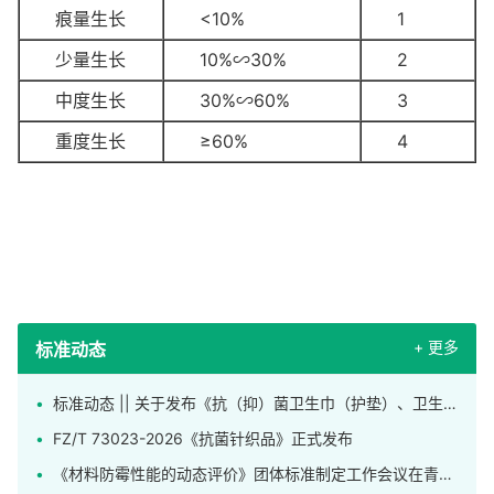
痕量生长
<10%
1
少量生长
10%∽30%
2
中度生长
30%∽60%
3
重度生长
≥60%
4
+ 更多
标准动态
标准动态 || 关于发布《抗（抑）菌卫生巾（护垫）、卫生裤》团体标准的公告
FZ/T 73023-2026《抗菌针织品》正式发布
《材料防霉性能的动态评价》团体标准制定工作会议在青岛召开