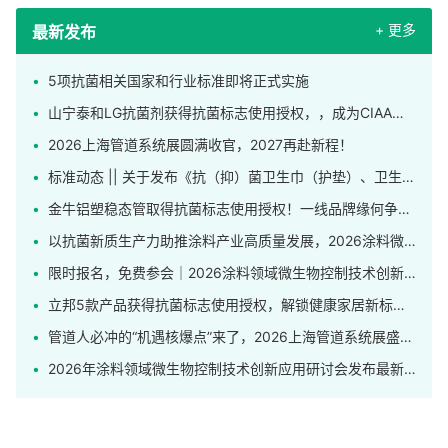
+ 更多
最新发布
5项抗菌相关国家和行业标准即将正式实施
山宁泰和LG抗菌剂获得抗菌标志使用授权，，成为CIAA合格抗菌材料供应商
2026上海管道系统展圆满收官，2027再赴新程！
标准动态 || 关于发布《抗（抑）菌卫生巾（护垫）、卫生裤》团体标准的公告
金牛铝塑稳态管取得抗菌标志使用授权！一线品牌缘何争相申领这枚标识？
以抗菌新质生产力助推涂料产业高质量发展，2026涂料微生物控制技术创新应用研讨会在上海举行
限时报名，免费参会｜2026涂料领域微生物控制技术创新应用研讨会发布完整日程！
立邦5款产品获得抗菌标志使用授权，解锁健康家居新标杆！
管道人必冲的“机遇核爆点”来了，2026上海管道系统展盛大开幕！
2026年涂料领域微生物控制技术创新应用研讨会发布最新日程