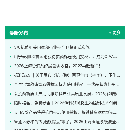
+ 更多
最新发布
5项抗菌相关国家和行业标准即将正式实施
山宁泰和LG抗菌剂获得抗菌标志使用授权，，成为CIAA合格抗菌材料供应商
2026上海管道系统展圆满收官，2027再赴新程！
标准动态 || 关于发布《抗（抑）菌卫生巾（护垫）、卫生裤》团体标准的公告
金牛铝塑稳态管取得抗菌标志使用授权！一线品牌缘何争相申领这枚标识？
以抗菌新质生产力助推涂料产业高质量发展，2026涂料微生物控制技术创新应用研讨会在上海举行
限时报名，免费参会｜2026涂料领域微生物控制技术创新应用研讨会发布完整日程！
立邦5款产品获得抗菌标志使用授权，解锁健康家居新标杆！
管道人必冲的“机遇核爆点”来了，2026上海管道系统展盛大开幕！